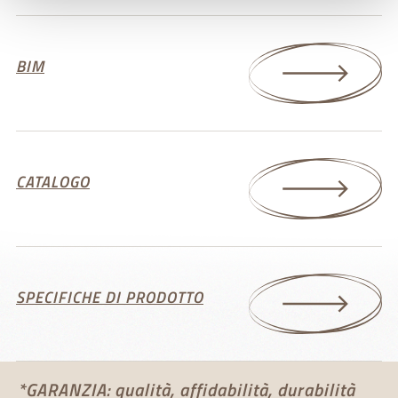
Approfondisci come vengono elaborati i tuoi dati personali
e imposta le tue preferenze nella
sezione dettagli
. Puoi
modificare o ritirare il tuo consenso in qualsiasi momento
BIM
dalla Dichiarazione sui cookie.
Utilizziamo i cookie per personalizzare contenuti ed
annunci, per fornire funzionalità dei social media e per
analizzare il nostro traffico. Condividiamo inoltre
informazioni sul modo in cui utilizza il nostro sito con i
CATALOGO
nostri partner che si occupano di analisi dei dati web,
pubblicità e social media, i quali potrebbero combinarle
con altre informazioni che ha fornito loro o che hanno
raccolto dal suo utilizzo dei loro servizi.
SPECIFICHE DI PRODOTTO
*GARANZIA: qualità, affidabilità, durabilità