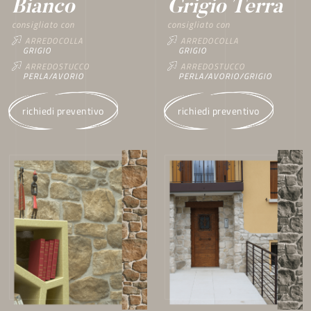
Bianco
Grigio Terra
consigliato con
consigliato con
ARREDOCOLLA
ARREDOCOLLA
GRIGIO
GRIGIO
ARREDOSTUCCO
ARREDOSTUCCO
PERLA/AVORIO
PERLA/AVORIO/GRIGIO
richiedi preventivo
richiedi preventivo