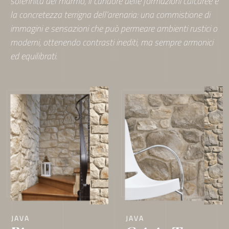
solennità del marmo, il candore delle formazioni calcaree e
la concretezza terrigna dell’arenaria: una commistione di
immagini e sensazioni che può permeare ambienti rustici o
moderni, ottenendo contrasti inediti, ma sempre armonici
ed equilibrati.
JAVA
JAVA