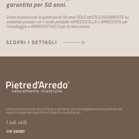
garantita per 50 anni.
Viene riconosciuta la garanzia di 50 anni SOLO ed ESCLUSIVAMENTE su
materiale posato con i nostri prodotti: ARREDOCOLLA o ARREDOFIX per
l’incollaggio e ARREDOSTUCCO per la stuccatura.
SCOPRI I DETTAGLI
L’Azienda ha ricevuto Aiuti di Stato e gli stessi sono dettagliatamente pubblicati nel
registro Nazionale degli Aiuti di Stato consultabile
qui
Link utili
CHI SIAMO