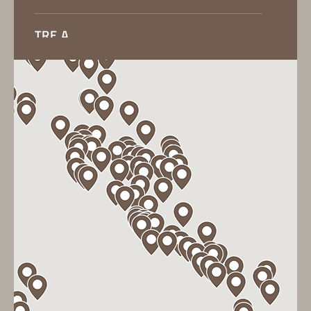
TRE A
Via Provinciale Fiorentina 140, 50054, Fucecchio
(FI)
LES DIRECTIONS
BIGMAT FOCARDI E CERBAI EDILIZIA
S.R.L.
Via della Querciola, 101, 50019, Sesto Fiorentino
(FI)
LES DIRECTIONS
SORINI
Via Stignanese, 19, 51019, Ponte Buggianese (PT)
LES DIRECTIONS