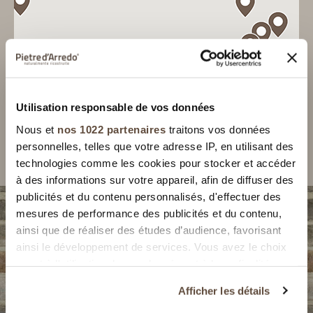
MENICHINI
Via N. Sauro 123, 56038, Ponsacco (PI)
LES DIRECTIONS
Utilisation responsable de vos données
Nous et
nos 1022 partenaires
traitons vos données
BIGMAT F.LLI GAZZARRINI
personnelles, telles que votre adresse IP, en utilisant des
Via del Commercio Nord, 79, 56034, Casciana
technologies comme les cookies pour stocker et accéder
Terme Lari (PI)
à des informations sur votre appareil, afin de diffuser des
LES DIRECTIONS
publicités et du contenu personnalisés, d'effectuer des
mesures de performance des publicités et du contenu,
ainsi que de réaliser des études d’audience, favorisant
BIGMAT MOLLICA MARINO
ainsi le développement de services. Vous avez le choix
Via Aurelia Nord, 30, 57023, San Pietro In Palazzi
quant à l'utilisation de vos données et à leurs finalités.
Vous ne trouvez
(LI)
Vous pouvez modifier ou retirer votre consentement à
Afficher les détails
tout moment en consultant la Déclaration relative aux
LES DIRECTIONS