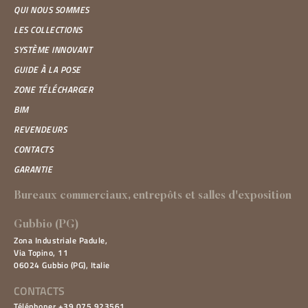
QUI NOUS SOMMES
LES DIRECTIONS
LES COLLECTIONS
SYSTÈME INNOVANT
FARO DUE RAVENNA - MATERIALI
GUIDE À LA POSE
EDILI - PRODOTTI PER L'EDILIZIA E
ZONE TÉLÉCHARGER
LA RISTRUTTURAZIONE
BIM
Via Dismano, 118, 48124, Ravenna (RA)
REVENDEURS
LES DIRECTIONS
CONTACTS
GARANTIE
EDILCASA CACCAMO
Bureaux commerciaux, entrepôts et salles d'exposition
Via Nazionale, 96/98, 62020, Caccamo (MC)
Gubbio (PG)
LES DIRECTIONS
Zona Industriale Padule,
Via Topino, 11
06024 Gubbio (PG), Italie
SHOWROOM COMES ANCONA
CONTACTS
Via della Montagnola, 26, 60127, Ancona (AN)
Téléphoner +39 075 923561