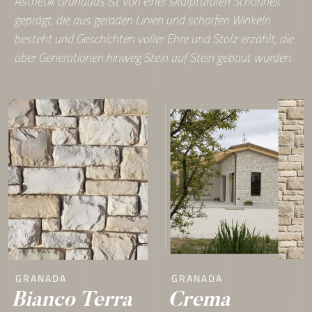
Ästhetik Granadas ist von einer skulpturalen Schönheit
geprägt, die aus geraden Linien und scharfen Winkeln
besteht und Geschichten voller Ehre und Stolz erzählt, die
über Generationen hinweg Stein auf Stein gebaut wurden.
GRANADA
GRANADA
Crema
Bianco Terra