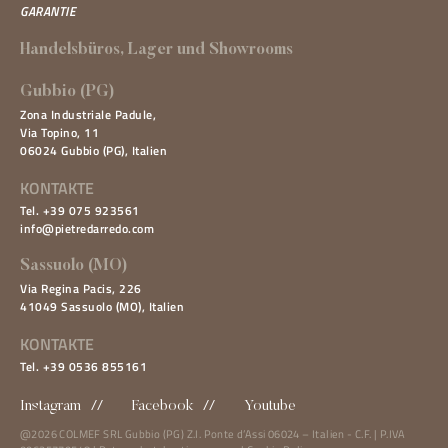
GARANTIE
Handelsbüros, Lager und Showrooms
Gubbio (PG)
Zona Industriale Padule,
Via Topino, 11
06024 Gubbio (PG), Italien
KONTAKTE
Tel. +39 075 923561
info@pietredarredo.com
Sassuolo (MO)
Via Regina Pacis, 226
41049 Sassuolo (MO), Italien
KONTAKTE
Tel. +39 0536 855161
Instagram
Facebook
Youtube
@
2026 COLMEF SRL Gubbio (PG) Z.I. Ponte d’Assi 06024 – Italien - C.F. | P.IVA