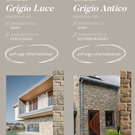
Grigio Luce
Grigio Antico
empfohlen mit
empfohlen mit
ARREDOCOLLA
ARREDOCOLLA
GRAU
GRAU
ARREDOSTUCCO
ARREDOSTUCCO
PERLE/GRAU
ELFENBEIN/GRAU
anfrage informationen
anfrage informationen