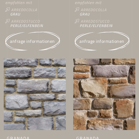
empfohlen mit
empfohlen mit
ARREDOCOLLA
ARREDOCOLLA
GRAU
GRAU
ARREDOSTUCCO
ARREDOSTUCCO
PERLE/ELFENBEIN
PERLE/ELFENBEIN
anfrage informationen
anfrage informationen
GRANADA
GRANADA