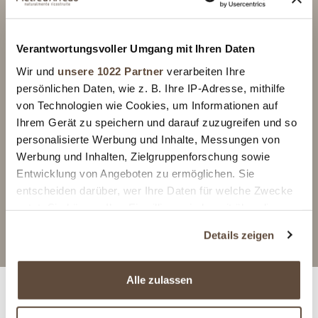
Verantwortungsvoller Umgang mit Ihren Daten
GRANADA
GRANADA
Wir und
unsere 1022 Partner
verarbeiten Ihre
Blu Antico
Grigio Chiaro
persönlichen Daten, wie z. B. Ihre IP-Adresse, mithilfe
empfohlen mit
empfohlen mit
von Technologien wie Cookies, um Informationen auf
ARREDOCOLLA
ARREDOCOLLA
Ihrem Gerät zu speichern und darauf zuzugreifen und so
GRAU
GRAU
personalisierte Werbung und Inhalte, Messungen von
ARREDOSTUCCO
ARREDOSTUCCO
Werbung und Inhalten, Zielgruppenforschung sowie
GRAU/DUNKELGRAU
PERLE/GRAU
Entwicklung von Angeboten zu ermöglichen. Sie
entscheiden darüber, wer Ihre Daten für welche Zwecke
anfrage informationen
anfrage informationen
nutzt. Sie können Ihre Einwilligung jederzeit über die
Cookie-Erklärung oder durch Klicken auf das Privacy
Details zeigen
Trigger Symbol ändern oder widerrufen
Wenn Sie es erlauben, würden wir auch gerne:
Alle zulassen
Informationen über Ihre geografische Lage
erfassen, welche bis auf einige Meter genau sein